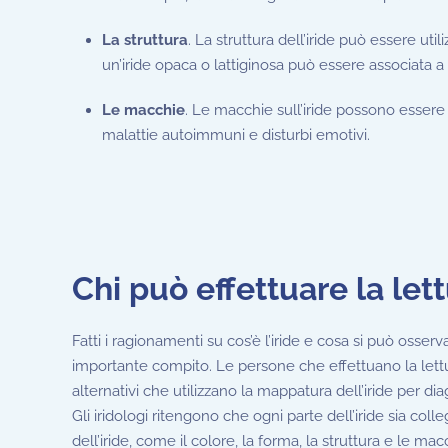
La struttura
. La struttura dell’iride può essere uti
un’iride opaca o lattiginosa può essere associata a
Le macchie
. Le macchie sull’iride possono essere a
malattie autoimmuni e disturbi emotivi.
Chi può effettuare la lett
Fatti i ragionamenti su cos’è l’iride e cosa si può osserv
importante compito. Le persone che effettuano la lett
alternativi che utilizzano la mappatura dell’iride per 
Gli iridologi ritengono che ogni parte dell’iride sia co
dell’iride, come il colore, la forma, la struttura e le ma