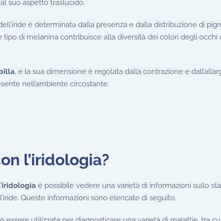
 al suo aspetto traslucido.
dell’iride è determinata dalla presenza e dalla distribuzione di pig
tipo di melanina contribuisce alla diversità dei colori degli occhi
pilla
, e la sua dimensione è regolata dalla contrazione e dall’all
presente nell’ambiente circostante.
n l’iridologia?
’
iridologia
è possibile vedere una varietà di informazioni sullo sta
l’iride. Queste informazioni sono elencate di seguito.
può essere utilizzata per diagnosticare una varietà di malattie, tra cu