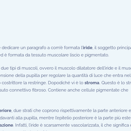
le dedicare un paragrafo a com’è formata l’
iride
, il soggetto princi
 ed è formata da tessuto muscolare liscio e pigmentato.
e due tipi di muscoli, ovvero il muscolo dilatatore dell’iride e il mu
ensione della pupilla per regolare la quantità di luce che entra nell
 costrittore la restringe. Dopodiché vi è lo
stroma
. Questo è lo st
tessuto connettivo fibroso. Contiene anche cellule pigmentate che
eriore
, due strati che coprono rispettivamente la parte anteriore 
 davanti alla pupilla, mentre l’epitelio posteriore è la parte più est
zazione
. Infatti, l’iride è scarsamente vascolarizzata, il che signific