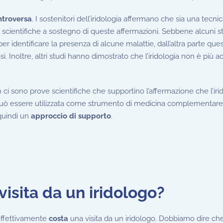
ntroversa
. I sostenitori dell’iridologia affermano che sia una tecni
 scientifiche a sostegno di queste affermazioni. Sebbene alcuni s
er identificare la presenza di alcune malattie, dall’altra parte ques
osi. Inoltre, altri studi hanno dimostrato che l’iridologia non è più a
ci sono prove scientifiche che supportino l’affermazione che l’irid
ia può essere utilizzata come strumento di medicina complementare,
 quindi un
approccio di supporto
.
isita da un iridologo?
effettivamente
costa
una visita da un iridologo. Dobbiamo dire che