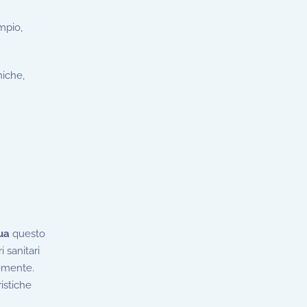
empio,
niche,
tua
questo
i sanitari
temente.
istiche