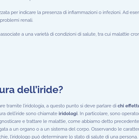
lizzata per indicare la presenza di infiammazioni o infezioni. Ad es
 problemi renali.
ssociate a una varietà di condizioni di salute, tra cui malattie cro
ura dell’iride?
are tramite l’iridologia, a questo punto si deve parlare di
chi effet
ura dell’iride sono chiamate
iridologi
. In particolare, sono operator
diagnosticare e trattare le malattie, come abbiamo detto preceden
llegata a un organo o a un sistema del corpo. Osservando le caratter
cchie, l’iridologo può determinare lo stato di salute di una persona.