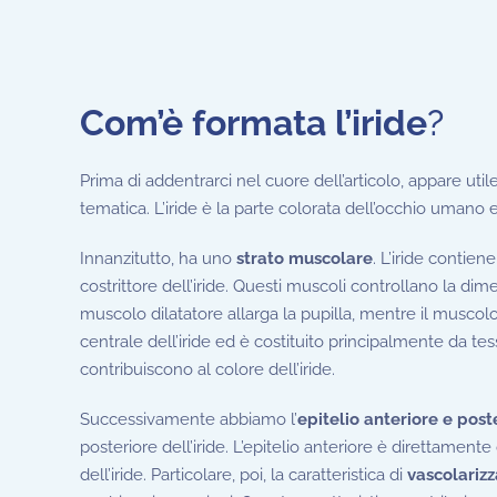
Com’è formata l’iride
?
Prima di addentrarci nel cuore dell’articolo, appare uti
tematica. L’iride è la parte colorata dell’occhio umano
Innanzitutto, ha uno
strato muscolare
. L’iride contien
costrittore dell’iride. Questi muscoli controllano la dim
muscolo dilatatore allarga la pupilla, mentre il muscolo
centrale dell’iride ed è costituito principalmente da 
contribuiscono al colore dell’iride.
Successivamente abbiamo l’
epitelio anteriore e post
posteriore dell’iride. L’epitelio anteriore è direttamente
dell’iride. Particolare, poi, la caratteristica di
vascolariz