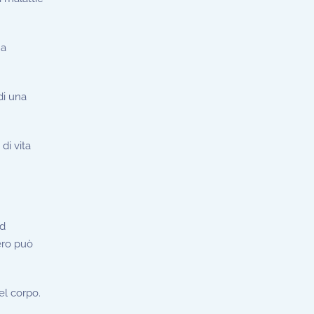
 a
di una
 di vita
Ad
ero può
el corpo.