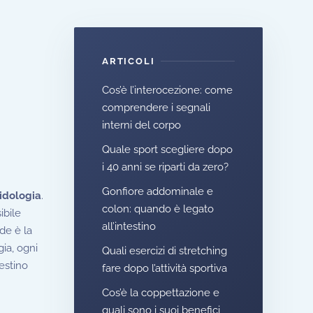
ARTICOLI
Cos’è l’interocezione: come
comprendere i segnali
interni del corpo
Quale sport scegliere dopo
i 40 anni se riparti da zero?
Gonfiore addominale e
ridologia
.
colon: quando è legato
ibile
all’intestino
ide è la
gia, ogni
Quali esercizi di stretching
testino
fare dopo l’attività sportiva
Cos’è la coppettazione e
quali sono i suoi benefici