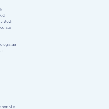
ca
tudi
ti studi
ccurata
ologia sia
 in
 non vi è