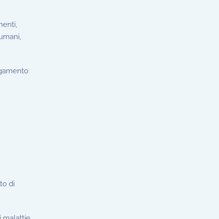
menti,
 umani,
argamento
to di
i malattie