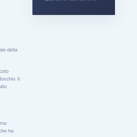
pale della
scolo
’occhio. Il
rato
e
erna
a che ha