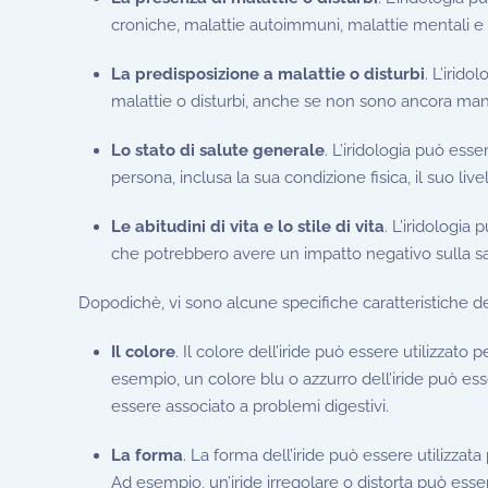
croniche, malattie autoimmuni, malattie mentali e d
La predisposizione a malattie o disturbi
. L’irido
malattie o disturbi, anche se non sono ancora man
Lo stato di salute generale
. L’iridologia può esse
persona, inclusa la sua condizione fisica, il suo live
Le abitudini di vita e lo stile di vita
. L’iridologia 
che potrebbero avere un impatto negativo sulla sa
Dopodichè, vi sono alcune specifiche caratteristiche d
Il colore
. Il colore dell’iride può essere utilizzato 
esempio, un colore blu o azzurro dell’iride può e
essere associato a problemi digestivi.
La forma
. La forma dell’iride può essere utilizzat
Ad esempio, un’iride irregolare o distorta può esser