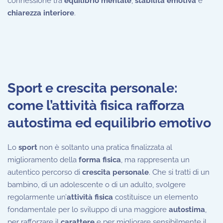
connessione tra
equilibrio mentale
,
stabilità emotiva
e
chiarezza interiore
.
Sport e crescita personale:
come l’attività fisica rafforza
autostima ed equilibrio emotivo
Lo
sport
non è soltanto una pratica finalizzata al
miglioramento della
forma fisica
, ma rappresenta un
autentico percorso di
crescita personale
. Che si tratti di un
bambino, di un adolescente o di un adulto, svolgere
regolarmente un’
attività fisica
costituisce un elemento
fondamentale per lo sviluppo di una maggiore
autostima
,
per rafforzare il
carattere
e per migliorare sensibilmente il