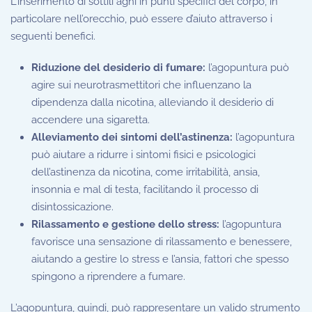
L’inserimento di sottili aghi in punti specifici del corpo, in
particolare nell’orecchio, può essere d’aiuto attraverso i
seguenti benefici.
Riduzione del desiderio di fumare:
l’agopuntura può
agire sui neurotrasmettitori che influenzano la
dipendenza dalla nicotina, alleviando il desiderio di
accendere una sigaretta.
Alleviamento dei sintomi dell’astinenza:
l’agopuntura
può aiutare a ridurre i sintomi fisici e psicologici
dell’astinenza da nicotina, come irritabilità, ansia,
insonnia e mal di testa, facilitando il processo di
disintossicazione.
Rilassamento e gestione dello stress:
l’agopuntura
favorisce una sensazione di rilassamento e benessere,
aiutando a gestire lo stress e l’ansia, fattori che spesso
spingono a riprendere a fumare.
L’agopuntura, quindi, può rappresentare un valido strumento