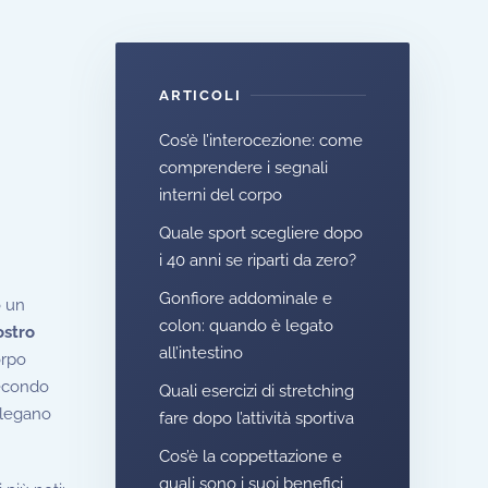
ARTICOLI
Cos’è l’interocezione: come
comprendere i segnali
interni del corpo
Quale sport scegliere dopo
i 40 anni se riparti da zero?
Gonfiore addominale e
o un
colon: quando è legato
ostro
all’intestino
orpo
Secondo
Quali esercizi di stretching
llegano
fare dopo l’attività sportiva
Cos’è la coppettazione e
quali sono i suoi benefici