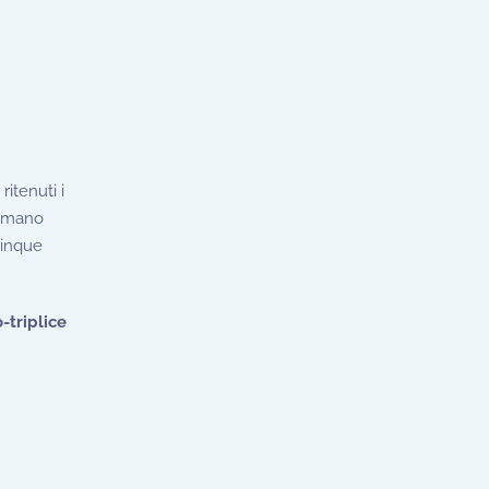
itenuti i
formano
cinque
-triplice