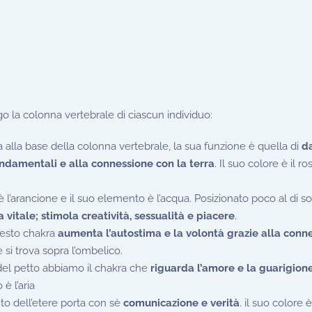
go la colonna vertebrale di ciascun individuo:
a alla base della colonna vertebrale, la sua funzione è quella di
d
fondamentali e alla connessione con la terra
. Il suo colore è il ro
 è l’arancione e il suo elemento è l’acqua. Posizionato poco al di so
a vitale; stimola creatività, sessualità e piacere
.
esto chakra
aumenta l’autostima e la volontà grazie alla conn
 e si trova sopra l’ombelico.
del petto abbiamo il chakra che
riguarda l’amore e la guarigion
è l’aria
to dell’etere porta con sè
comunicazione e verità
. il suo colore è