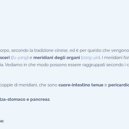
l corpo, secondo la tradizione cinese, ed è per questo che vengono r
sceri
(
fu-yang
) e
meridiani degli organi
(
zang-yin
). I meridiani 
oria. Vediamo in che modo possono essere raggruppati secondo i 
coppie di meridiani, che sono
cuore-intestino tenue
e
pericardio
lza-stomaco e pancreas
.
so
.