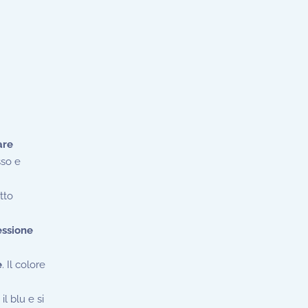
are
sso e
tto
essione
e
. Il colore
 il blu e si