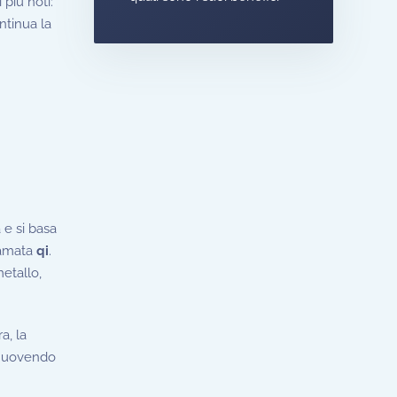
 più noti:
ntinua la
 e si basa
hiamata
qi
.
metallo,
a, la
muovendo