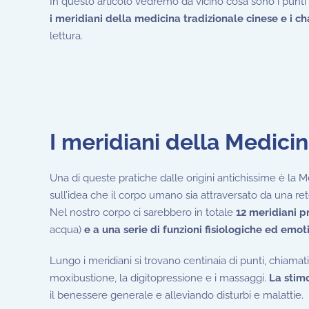
In questo articolo vedremo da vicino cosa sono i punti e
i meridiani della medicina tradizionale cinese e i c
lettura.
I meridiani della Medici
Una di queste pratiche dalle origini antichissime è la M
sull’idea che il corpo umano sia attraversato da una re
Nel nostro corpo ci sarebbero in totale
12 meridiani p
acqua)
e a una serie di funzioni fisiologiche ed emot
Lungo i meridiani si trovano centinaia di punti, chiamat
moxibustione, la digitopressione e i massaggi.
La stimo
il benessere generale e alleviando disturbi e malattie.