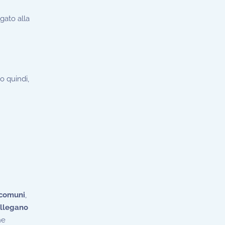
egato alla
no quindi,
 comuni
,
ollegano
he