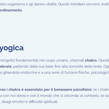
stro organismo e gli danno vitalità. Questi meridiani servono, inolt
ordinamento
.
 yogica
i energetici fondamentali nel corpo umano, chiamati
chakra
. Quest
tebrale
, partendo dalla sua base fino alla sommità della testa. Og
a ghiandola endocrina e a una serie di funzioni fisiche, psicologic
erso i chakra è essenziale per il benessere psicofisico
: se i chak
onia con noi stessi e con il mondo che ci circonda; al contrario, se s
 disagi emotivi e difficoltà spirituali.