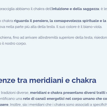
pracciglia abbiamo il chakra dell’
intuizione e della saggezza
; è l
mo chakra
riguarda il pensiero, la consapevolezza spirituale e la
va nella parte più alta della testa. Il suo colore è il biano-viola.
schiena, fino ad arrivare all’estremità superiore della testa, risiedo
 il nostro corpo.
renze tra meridiani e chakra
radizioni diverse,
meridiani e chakra presentano diversi tratti
dentificano una
rete di canali energetici nel corpo umano che c
essere
. Inoltre, sia i meridiani che i chakra sono associati a specific