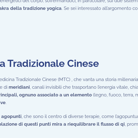
nergetici del corpo; soffermandoci, in particolare, sui due sistemi
hakra della tradizione yogica
. Se sei interessato all’argomento co
na Tradizionale Cinese
edicina Tradizionale Cinese (MTC) , che vanta una storia millenaria
te di
meridiani
, canali invisibili che trasportano l’energia vitale, c
rincipali, ognuno associato a un elemento
(legno, fuoco, terra, 
ive
.
i
agopunti
, che sono il centro di diverse terapie, come l’agopuntur
lazione di questi punti mira a riequilibrare il flusso di qi
, pro