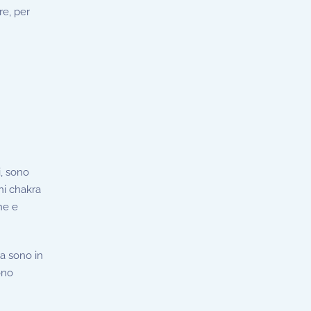
re, per
i, sono
ni chakra
he e
ra sono in
ono