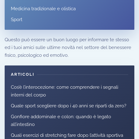
Medicina tradizionale e olistica
Sport
Questo può essere un buon luogo per informare te stesso
ed i tuoi amici sulle ultime novità nel settore del benessere
fisico, psicologico ed emotivo.
ARTICOLI
Cos’è l’interocezione: come comprendere i segnali
interni del corpo
Quale sport scegliere dopo i 40 anni se riparti da zero?
Gonfiore addominale e colon: quando è legato
all’intestino
Quali esercizi di stretching fare dopo l’attività sportiva